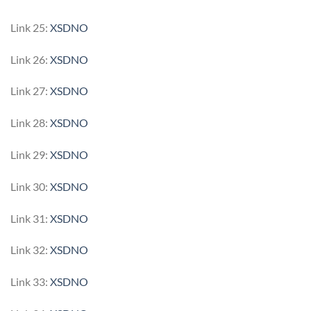
Link 25:
XSDNO
Link 26:
XSDNO
Link 27:
XSDNO
Link 28:
XSDNO
Link 29:
XSDNO
Link 30:
XSDNO
Link 31:
XSDNO
Link 32:
XSDNO
Link 33:
XSDNO