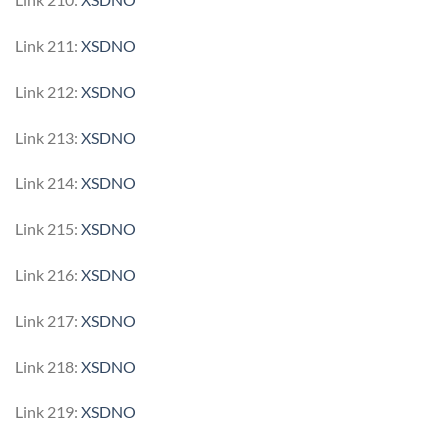
Link 211:
XSDNO
Link 212:
XSDNO
Link 213:
XSDNO
Link 214:
XSDNO
Link 215:
XSDNO
Link 216:
XSDNO
Link 217:
XSDNO
Link 218:
XSDNO
Link 219:
XSDNO