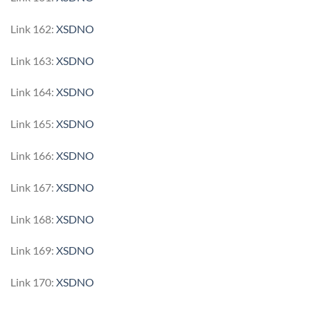
Link 162:
XSDNO
Link 163:
XSDNO
Link 164:
XSDNO
Link 165:
XSDNO
Link 166:
XSDNO
Link 167:
XSDNO
Link 168:
XSDNO
Link 169:
XSDNO
Link 170:
XSDNO