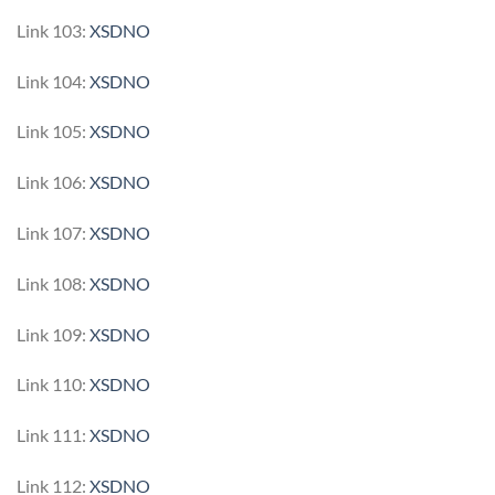
Link 103:
XSDNO
Link 104:
XSDNO
Link 105:
XSDNO
Link 106:
XSDNO
Link 107:
XSDNO
Link 108:
XSDNO
Link 109:
XSDNO
Link 110:
XSDNO
Link 111:
XSDNO
Link 112:
XSDNO