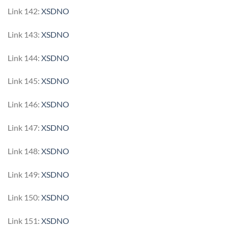
Link 142:
XSDNO
Link 143:
XSDNO
Link 144:
XSDNO
Link 145:
XSDNO
Link 146:
XSDNO
Link 147:
XSDNO
Link 148:
XSDNO
Link 149:
XSDNO
Link 150:
XSDNO
Link 151:
XSDNO