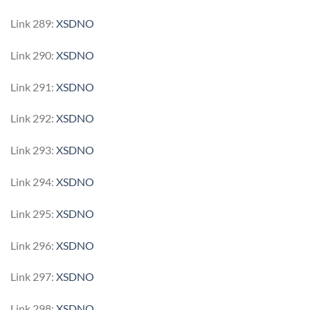
Link 289:
XSDNO
Link 290:
XSDNO
Link 291:
XSDNO
Link 292:
XSDNO
Link 293:
XSDNO
Link 294:
XSDNO
Link 295:
XSDNO
Link 296:
XSDNO
Link 297:
XSDNO
Link 298:
XSDNO