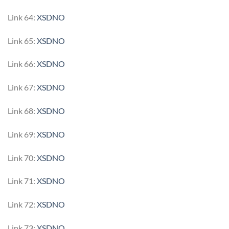
Link 64:
XSDNO
Link 65:
XSDNO
Link 66:
XSDNO
Link 67:
XSDNO
Link 68:
XSDNO
Link 69:
XSDNO
Link 70:
XSDNO
Link 71:
XSDNO
Link 72:
XSDNO
Link 73:
XSDNO