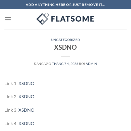
Bỏ
ADD ANYTHING HERE OR JUST REMOVE IT...
qua
nội
dung
UNCATEGORIZED
XSDNO
ĐĂNG VÀO
THÁNG 7 4, 2026
BỞI
ADMIN
Link 1:
XSDNO
Link 2:
XSDNO
Link 3:
XSDNO
Link 4:
XSDNO