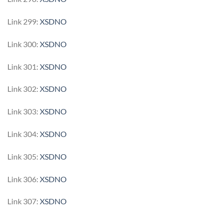
Link 299:
XSDNO
Link 300:
XSDNO
Link 301:
XSDNO
Link 302:
XSDNO
Link 303:
XSDNO
Link 304:
XSDNO
Link 305:
XSDNO
Link 306:
XSDNO
Link 307:
XSDNO