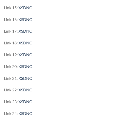
Link 15:
XSDNO
Link 16:
XSDNO
Link 17:
XSDNO
Link 18:
XSDNO
Link 19:
XSDNO
Link 20:
XSDNO
Link 21:
XSDNO
Link 22:
XSDNO
Link 23:
XSDNO
Link 24:
XSDNO