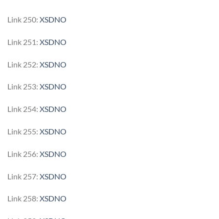
Link 250:
XSDNO
Link 251:
XSDNO
Link 252:
XSDNO
Link 253:
XSDNO
Link 254:
XSDNO
Link 255:
XSDNO
Link 256:
XSDNO
Link 257:
XSDNO
Link 258:
XSDNO