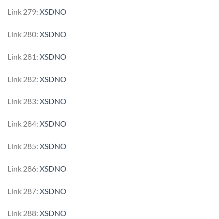
Link 279:
XSDNO
Link 280:
XSDNO
Link 281:
XSDNO
Link 282:
XSDNO
Link 283:
XSDNO
Link 284:
XSDNO
Link 285:
XSDNO
Link 286:
XSDNO
Link 287:
XSDNO
Link 288:
XSDNO