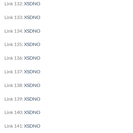
Link 132:
XSDNO
Link 133:
XSDNO
Link 134:
XSDNO
Link 135:
XSDNO
Link 136:
XSDNO
Link 137:
XSDNO
Link 138:
XSDNO
Link 139:
XSDNO
Link 140:
XSDNO
Link 141:
XSDNO