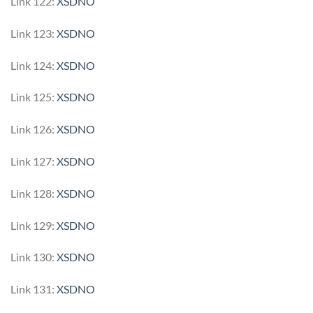
Link 122:
XSDNO
Link 123:
XSDNO
Link 124:
XSDNO
Link 125:
XSDNO
Link 126:
XSDNO
Link 127:
XSDNO
Link 128:
XSDNO
Link 129:
XSDNO
Link 130:
XSDNO
Link 131:
XSDNO