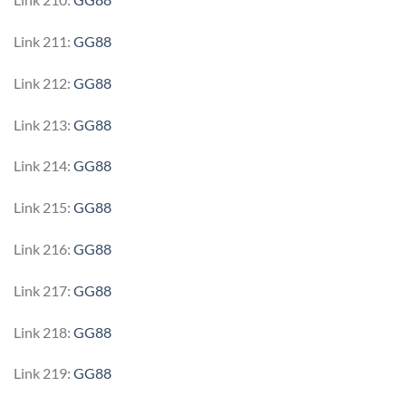
Link 211:
GG88
Link 212:
GG88
Link 213:
GG88
Link 214:
GG88
Link 215:
GG88
Link 216:
GG88
Link 217:
GG88
Link 218:
GG88
Link 219:
GG88