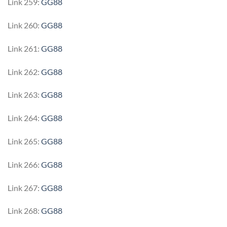
Link 259:
GG88
Link 260:
GG88
Link 261:
GG88
Link 262:
GG88
Link 263:
GG88
Link 264:
GG88
Link 265:
GG88
Link 266:
GG88
Link 267:
GG88
Link 268:
GG88