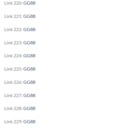
Link 220:
GG88
Link 221:
GG88
Link 222:
GG88
Link 223:
GG88
Link 224:
GG88
Link 225:
GG88
Link 226:
GG88
Link 227:
GG88
Link 228:
GG88
Link 229:
GG88