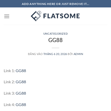
Bỏ
ADD ANYTHING HERE OR JUST REMOVE IT...
qua
nội
dung
UNCATEGORIZED
GG88
ĐĂNG VÀO
THÁNG 6 20, 2026
BỞI
ADMIN
Link 1:
GG88
Link 2:
GG88
Link 3:
GG88
Link 4:
GG88