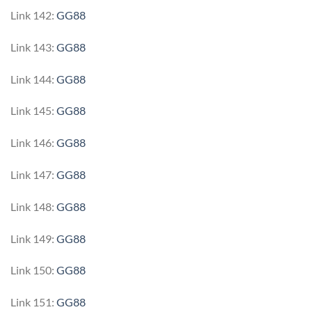
Link 142:
GG88
Link 143:
GG88
Link 144:
GG88
Link 145:
GG88
Link 146:
GG88
Link 147:
GG88
Link 148:
GG88
Link 149:
GG88
Link 150:
GG88
Link 151:
GG88