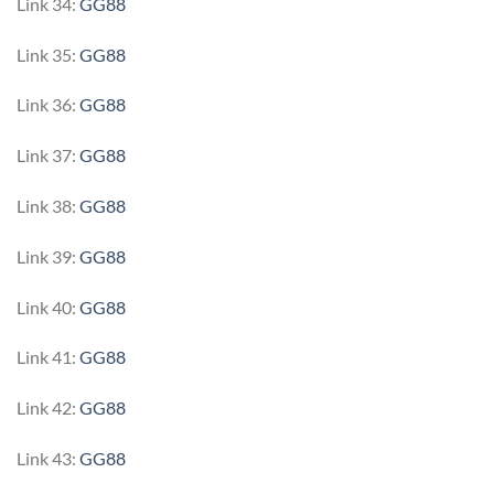
Link 34:
GG88
Link 35:
GG88
Link 36:
GG88
Link 37:
GG88
Link 38:
GG88
Link 39:
GG88
Link 40:
GG88
Link 41:
GG88
Link 42:
GG88
Link 43:
GG88