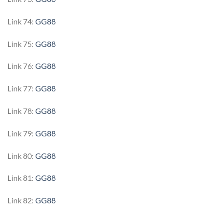
Link 74:
GG88
Link 75:
GG88
Link 76:
GG88
Link 77:
GG88
Link 78:
GG88
Link 79:
GG88
Link 80:
GG88
Link 81:
GG88
Link 82:
GG88