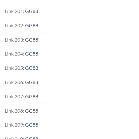
Link 201:
GG88
Link 202:
GG88
Link 203:
GG88
Link 204:
GG88
Link 205:
GG88
Link 206:
GG88
Link 207:
GG88
Link 208:
GG88
Link 209:
GG88
Link 210:
GG88