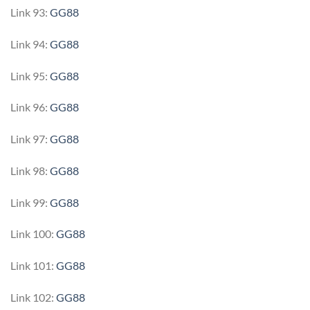
Link 93:
GG88
Link 94:
GG88
Link 95:
GG88
Link 96:
GG88
Link 97:
GG88
Link 98:
GG88
Link 99:
GG88
Link 100:
GG88
Link 101:
GG88
Link 102:
GG88