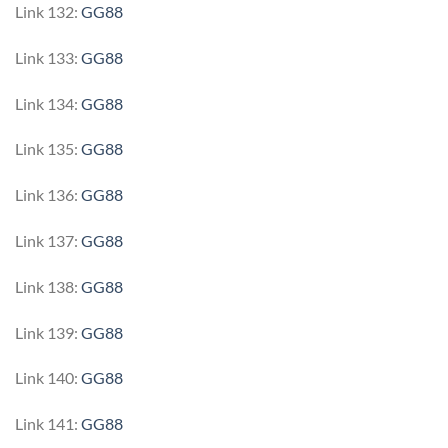
Link 132:
GG88
Link 133:
GG88
Link 134:
GG88
Link 135:
GG88
Link 136:
GG88
Link 137:
GG88
Link 138:
GG88
Link 139:
GG88
Link 140:
GG88
Link 141:
GG88