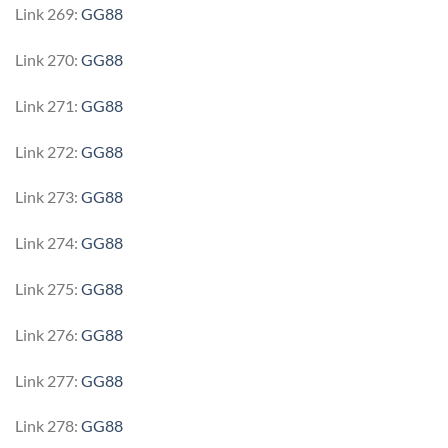
Link 269:
GG88
Link 270:
GG88
Link 271:
GG88
Link 272:
GG88
Link 273:
GG88
Link 274:
GG88
Link 275:
GG88
Link 276:
GG88
Link 277:
GG88
Link 278:
GG88