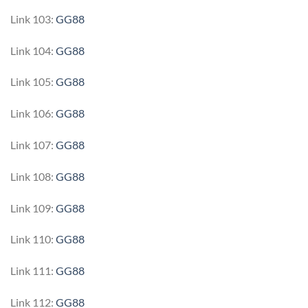
Link 103:
GG88
Link 104:
GG88
Link 105:
GG88
Link 106:
GG88
Link 107:
GG88
Link 108:
GG88
Link 109:
GG88
Link 110:
GG88
Link 111:
GG88
Link 112:
GG88