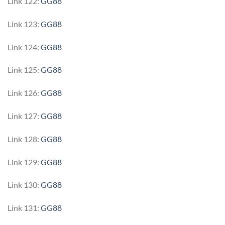
Link 122:
GG88
Link 123:
GG88
Link 124:
GG88
Link 125:
GG88
Link 126:
GG88
Link 127:
GG88
Link 128:
GG88
Link 129:
GG88
Link 130:
GG88
Link 131:
GG88