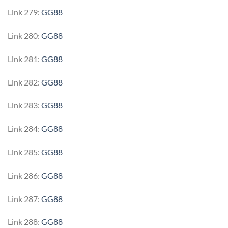
Link 279:
GG88
Link 280:
GG88
Link 281:
GG88
Link 282:
GG88
Link 283:
GG88
Link 284:
GG88
Link 285:
GG88
Link 286:
GG88
Link 287:
GG88
Link 288:
GG88