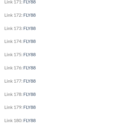
Link 171:
FLY88
Link 172:
FLY88
Link 173:
FLY88
Link 174:
FLY88
Link 175:
FLY88
Link 176:
FLY88
Link 177:
FLY88
Link 178:
FLY88
Link 179:
FLY88
Link 180:
FLY88