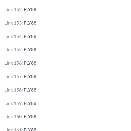
Link 152:
FLY88
Link 153:
FLY88
Link 154:
FLY88
Link 155:
FLY88
Link 156:
FLY88
Link 157:
FLY88
Link 158:
FLY88
Link 159:
FLY88
Link 160:
FLY88
Link 161:
FLY88