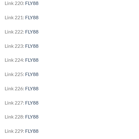
Link 220:
FLY88
Link 221:
FLY88
Link 222:
FLY88
Link 223:
FLY88
Link 224:
FLY88
Link 225:
FLY88
Link 226:
FLY88
Link 227:
FLY88
Link 228:
FLY88
Link 229:
FLY88