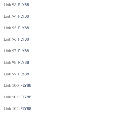
Link 93:
FLY88
Link 94:
FLY88
Link 95:
FLY88
Link 96:
FLY88
Link 97:
FLY88
Link 98:
FLY88
Link 99:
FLY88
Link 100:
FLY88
Link 101:
FLY88
Link 102:
FLY88