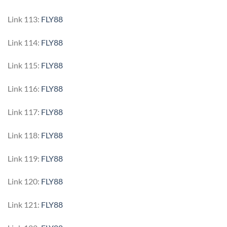
Link 113:
FLY88
Link 114:
FLY88
Link 115:
FLY88
Link 116:
FLY88
Link 117:
FLY88
Link 118:
FLY88
Link 119:
FLY88
Link 120:
FLY88
Link 121:
FLY88