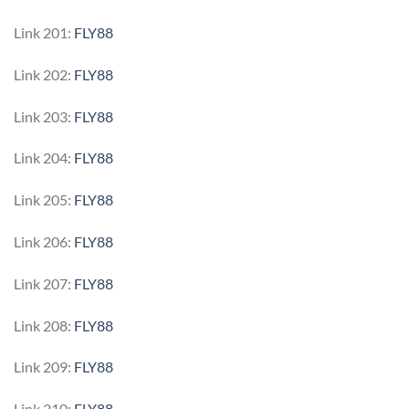
Link 201:
FLY88
Link 202:
FLY88
Link 203:
FLY88
Link 204:
FLY88
Link 205:
FLY88
Link 206:
FLY88
Link 207:
FLY88
Link 208:
FLY88
Link 209:
FLY88
Link 210:
FLY88