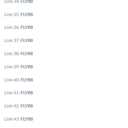
Link 34:
FLY88
Link 35:
FLY88
Link 36:
FLY88
Link 37:
FLY88
Link 38:
FLY88
Link 39:
FLY88
Link 40:
FLY88
Link 41:
FLY88
Link 42:
FLY88
Link 43:
FLY88