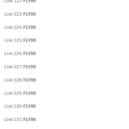
Link 122:
FLY88
Link 123:
FLY88
Link 124:
FLY88
Link 125:
FLY88
Link 126:
FLY88
Link 127:
FLY88
Link 128:
FLY88
Link 129:
FLY88
Link 130:
FLY88
Link 131:
FLY88