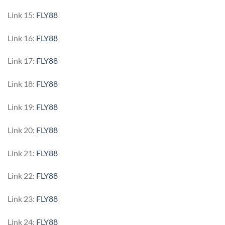
Link 15:
FLY88
Link 16:
FLY88
Link 17:
FLY88
Link 18:
FLY88
Link 19:
FLY88
Link 20:
FLY88
Link 21:
FLY88
Link 22:
FLY88
Link 23:
FLY88
Link 24:
FLY88