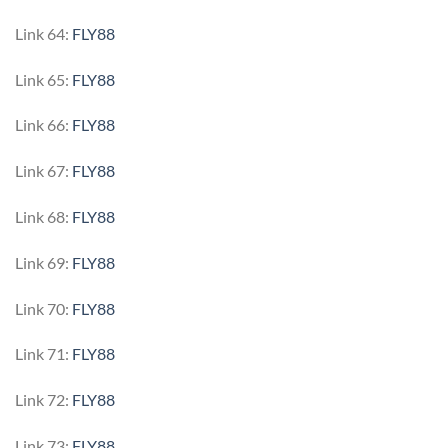
Link 64:
FLY88
Link 65:
FLY88
Link 66:
FLY88
Link 67:
FLY88
Link 68:
FLY88
Link 69:
FLY88
Link 70:
FLY88
Link 71:
FLY88
Link 72:
FLY88
Link 73:
FLY88