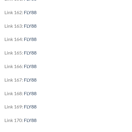
Link 162:
FLY88
Link 163:
FLY88
Link 164:
FLY88
Link 165:
FLY88
Link 166:
FLY88
Link 167:
FLY88
Link 168:
FLY88
Link 169:
FLY88
Link 170:
FLY88