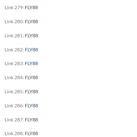
Link 279:
FLY88
Link 280:
FLY88
Link 281:
FLY88
Link 282:
FLY88
Link 283:
FLY88
Link 284:
FLY88
Link 285:
FLY88
Link 286:
FLY88
Link 287:
FLY88
Link 288:
FLY88