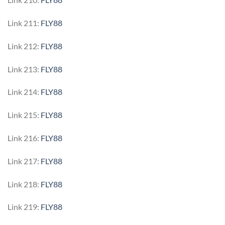
Link 211:
FLY88
Link 212:
FLY88
Link 213:
FLY88
Link 214:
FLY88
Link 215:
FLY88
Link 216:
FLY88
Link 217:
FLY88
Link 218:
FLY88
Link 219:
FLY88