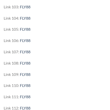
Link 103:
FLY88
Link 104:
FLY88
Link 105:
FLY88
Link 106:
FLY88
Link 107:
FLY88
Link 108:
FLY88
Link 109:
FLY88
Link 110:
FLY88
Link 111:
FLY88
Link 112:
FLY88