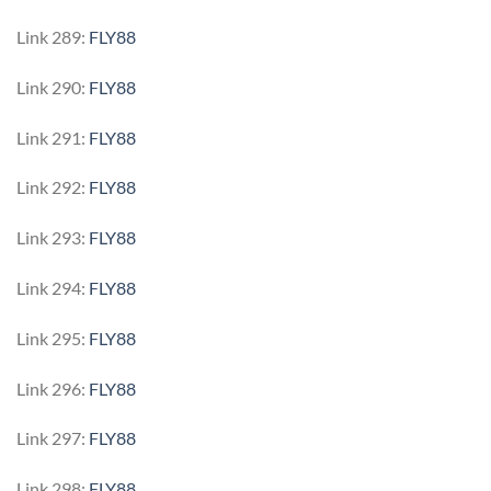
Link 289:
FLY88
Link 290:
FLY88
Link 291:
FLY88
Link 292:
FLY88
Link 293:
FLY88
Link 294:
FLY88
Link 295:
FLY88
Link 296:
FLY88
Link 297:
FLY88
Link 298:
FLY88