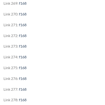
Link 269:
f168
Link 270:
f168
Link 271:
f168
Link 272:
f168
Link 273:
f168
Link 274:
f168
Link 275:
f168
Link 276:
f168
Link 277:
f168
Link 278:
f168