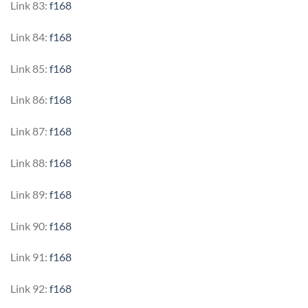
Link 83:
f168
Link 84:
f168
Link 85:
f168
Link 86:
f168
Link 87:
f168
Link 88:
f168
Link 89:
f168
Link 90:
f168
Link 91:
f168
Link 92:
f168