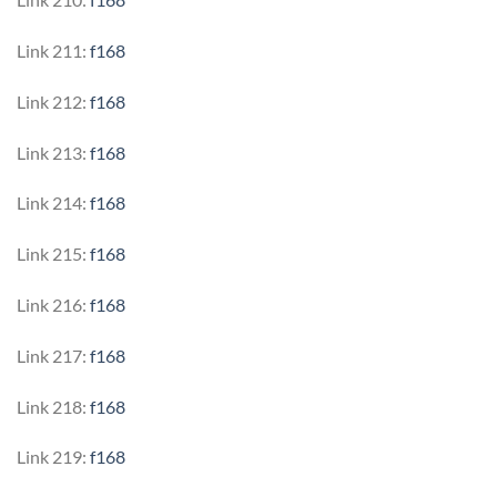
Link 211:
f168
Link 212:
f168
Link 213:
f168
Link 214:
f168
Link 215:
f168
Link 216:
f168
Link 217:
f168
Link 218:
f168
Link 219:
f168