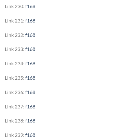
Link 230:
f168
Link 231:
f168
Link 232:
f168
Link 233:
f168
Link 234:
f168
Link 235:
f168
Link 236:
f168
Link 237:
f168
Link 238:
f168
Link 239:
f168