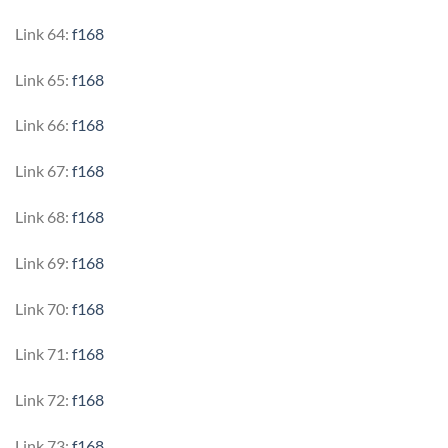
Link 64:
f168
Link 65:
f168
Link 66:
f168
Link 67:
f168
Link 68:
f168
Link 69:
f168
Link 70:
f168
Link 71:
f168
Link 72:
f168
Link 73:
f168