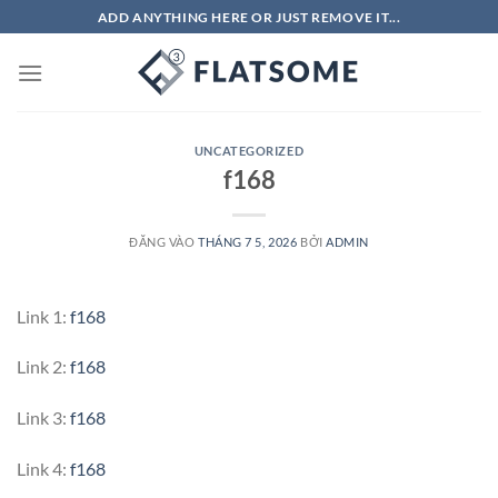
Bỏ
ADD ANYTHING HERE OR JUST REMOVE IT...
qua
nội
dung
UNCATEGORIZED
f168
ĐĂNG VÀO
THÁNG 7 5, 2026
BỞI
ADMIN
Link 1:
f168
Link 2:
f168
Link 3:
f168
Link 4:
f168