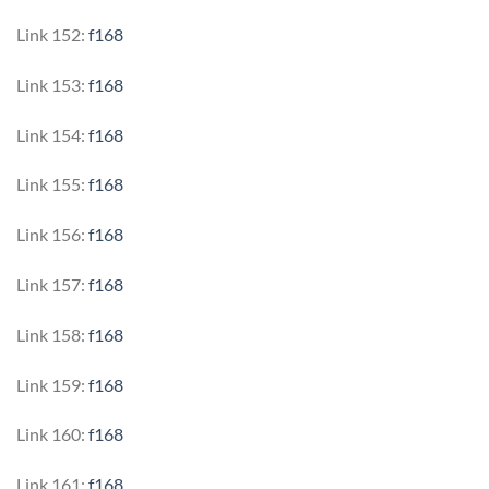
Link 152:
f168
Link 153:
f168
Link 154:
f168
Link 155:
f168
Link 156:
f168
Link 157:
f168
Link 158:
f168
Link 159:
f168
Link 160:
f168
Link 161:
f168