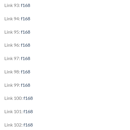
Link 93:
f168
Link 94:
f168
Link 95:
f168
Link 96:
f168
Link 97:
f168
Link 98:
f168
Link 99:
f168
Link 100:
f168
Link 101:
f168
Link 102:
f168