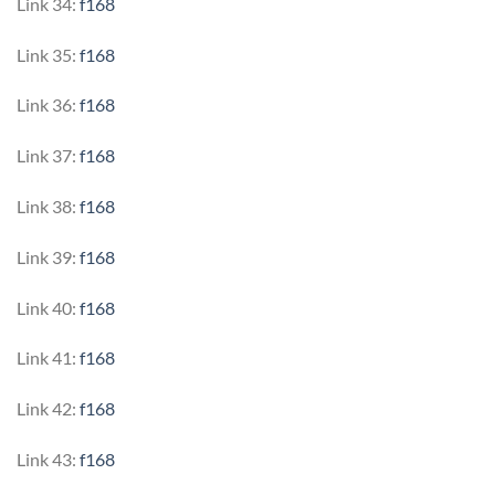
Link 34:
f168
Link 35:
f168
Link 36:
f168
Link 37:
f168
Link 38:
f168
Link 39:
f168
Link 40:
f168
Link 41:
f168
Link 42:
f168
Link 43:
f168