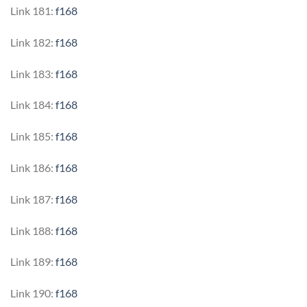
Link 181:
f168
Link 182:
f168
Link 183:
f168
Link 184:
f168
Link 185:
f168
Link 186:
f168
Link 187:
f168
Link 188:
f168
Link 189:
f168
Link 190:
f168