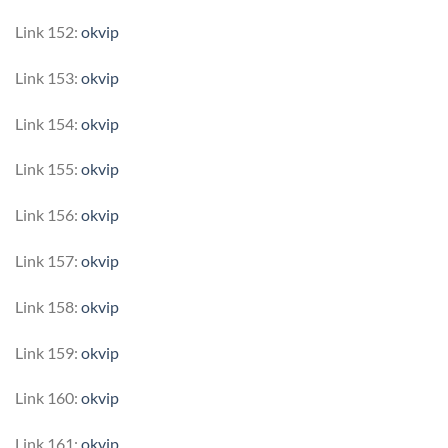
Link 152:
okvip
Link 153:
okvip
Link 154:
okvip
Link 155:
okvip
Link 156:
okvip
Link 157:
okvip
Link 158:
okvip
Link 159:
okvip
Link 160:
okvip
Link 161:
okvip