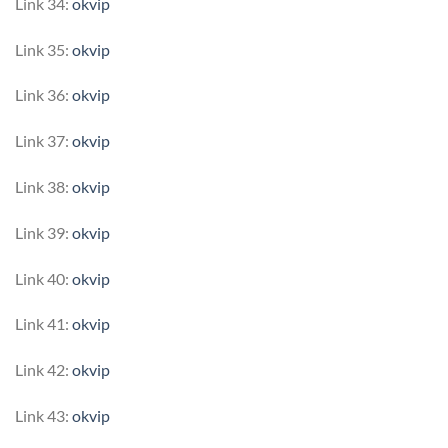
Link 34:
okvip
Link 35:
okvip
Link 36:
okvip
Link 37:
okvip
Link 38:
okvip
Link 39:
okvip
Link 40:
okvip
Link 41:
okvip
Link 42:
okvip
Link 43:
okvip