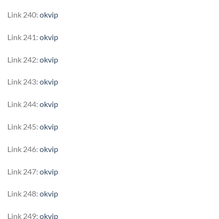
Link 240:
okvip
Link 241:
okvip
Link 242:
okvip
Link 243:
okvip
Link 244:
okvip
Link 245:
okvip
Link 246:
okvip
Link 247:
okvip
Link 248:
okvip
Link 249:
okvip