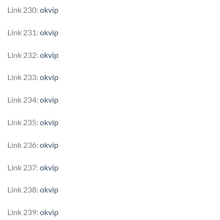
Link 230:
okvip
Link 231:
okvip
Link 232:
okvip
Link 233:
okvip
Link 234:
okvip
Link 235:
okvip
Link 236:
okvip
Link 237:
okvip
Link 238:
okvip
Link 239:
okvip