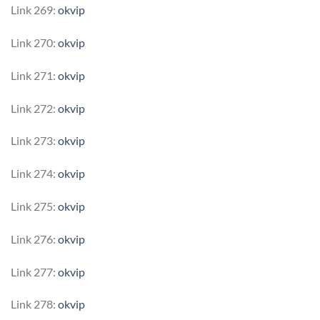
Link 269:
okvip
Link 270:
okvip
Link 271:
okvip
Link 272:
okvip
Link 273:
okvip
Link 274:
okvip
Link 275:
okvip
Link 276:
okvip
Link 277:
okvip
Link 278:
okvip