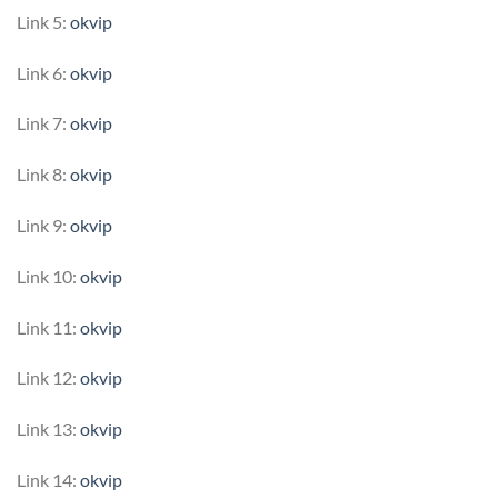
Link 5:
okvip
Link 6:
okvip
Link 7:
okvip
Link 8:
okvip
Link 9:
okvip
Link 10:
okvip
Link 11:
okvip
Link 12:
okvip
Link 13:
okvip
Link 14:
okvip