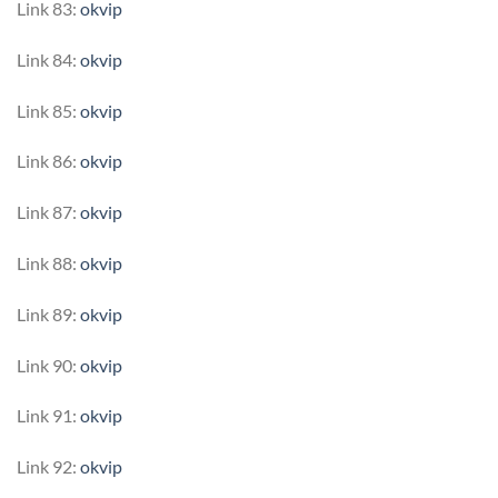
Link 83:
okvip
Link 84:
okvip
Link 85:
okvip
Link 86:
okvip
Link 87:
okvip
Link 88:
okvip
Link 89:
okvip
Link 90:
okvip
Link 91:
okvip
Link 92:
okvip