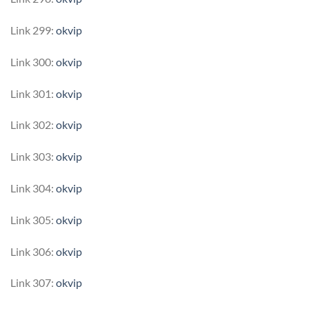
Link 299:
okvip
Link 300:
okvip
Link 301:
okvip
Link 302:
okvip
Link 303:
okvip
Link 304:
okvip
Link 305:
okvip
Link 306:
okvip
Link 307:
okvip