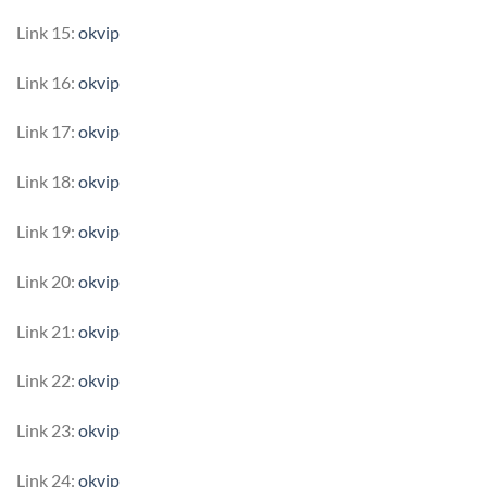
Link 15:
okvip
Link 16:
okvip
Link 17:
okvip
Link 18:
okvip
Link 19:
okvip
Link 20:
okvip
Link 21:
okvip
Link 22:
okvip
Link 23:
okvip
Link 24:
okvip